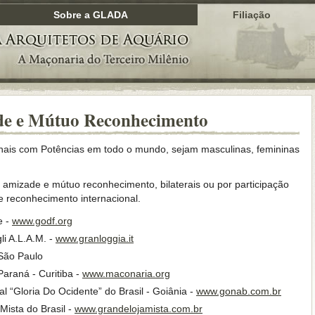
Sobre a GLADA
Filiação
de e Mútuo Reconhecimento
ais com Potências em todo o mundo, sejam masculinas, femininas
 amizade e mútuo reconhecimento, bilaterais ou por participação
 reconhecimento internacional.
e -
www.godf.org
li A.L.A.M. -
www.granloggia.it
São Paulo
araná - Curitiba -
www.maconaria.org
l “Gloria Do Ocidente” do Brasil - Goiânia -
www.gonab.com.br
ista do Brasil -
www.grandelojamista.com.br