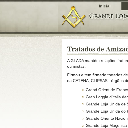
Inicial
Tratados de Amiza
A GLADA mantém relações fratern
ou mistas.
Firmou e tem firmado tratados de
na CATENA, CLIPSAS - órgãos de
Grand Orient de Franc
Gran Loggia d’ltalia deg
Grande Loja Unida de 
Grande Loja Unida do P
Grande Oriente Naciona
Grande Loja Maçonica M