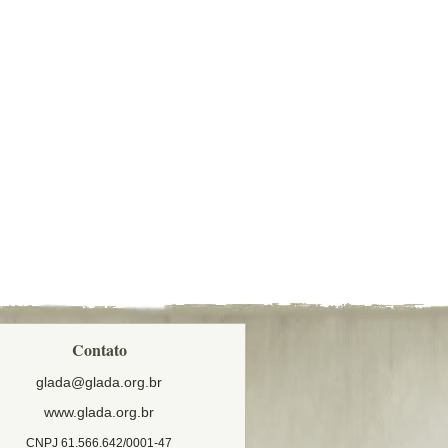
Contato
glada@glada.org.br
www.glada.org.br
CNPJ 61.566.642/0001-47