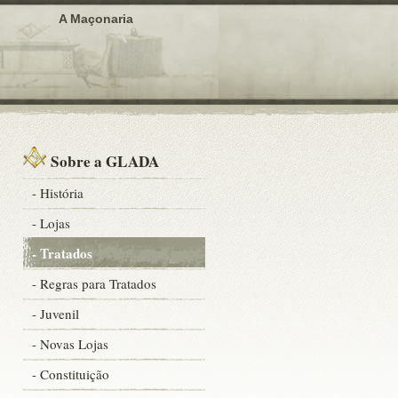
A Maçonaria
Sobre a GLADA
- História
- Lojas
- Tratados
- Regras para Tratados
- Juvenil
- Novas Lojas
- Constituição