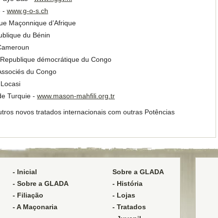
e -
www.g-o-s.ch
ue Maçonnique d’Afrique
ublique du Bénin
 Cameroun
 Republique démocrátique du Congo
Associés du Congo
Locasi
de Turquie -
www.mason-mahﬁli.org.tr
ros novos tratados internacionais com outras Potências
- Inicial
Sobre a GLADA
- Sobre a GLADA
- História
- Filiação
- Lojas
- A Maçonaria
- Tratados