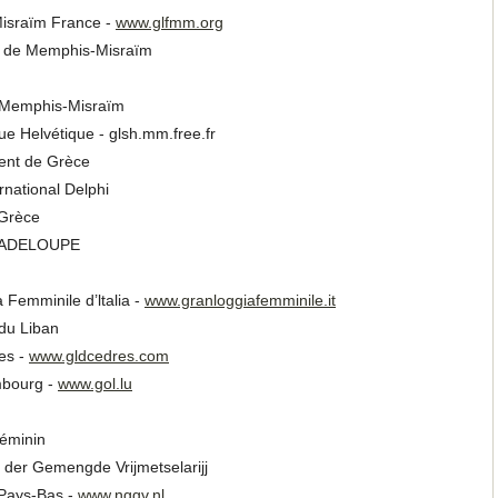
israïm France -
www.glfmm.org
 de Memphis-Misraïm
 Memphis-Misraïm
 Helvétique - glsh.mm.free.fr
ent de Grèce
national Delphi
 Grèce
UADELOUPE
Femminile d’ltalia -
www.granloggiafemminile.it
du Liban
es -
www.gldcedres.com
mbourg -
www.gol.lu
éminin
der Gemengde Vrijmetselarijj
Pays-Bas -
www.nggv.nl