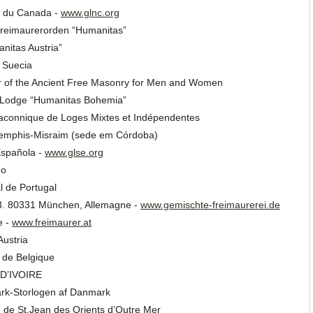
e du Canada -
www.glnc.org
reimaurerorden “Humanitas”
nitas Austria”
Suecia
er of the Ancient Free Masonry for Men and Women
 Lodge “Humanitas Bohemia”
connique de Loges Mixtes et Indépendentes
mphis-Misraim (sede em Córdoba)
Española -
www.glse.org
no
l de Portugal
 3. 80331 München, Allemagne -
www.gemischte-freimaurerei.de
e -
www.freimaurer.at
ustria
 de Belgique
 D’IVOIRE
rk-Storlogen af Danmark
 de St.Jean des Orients d’Outre Mer