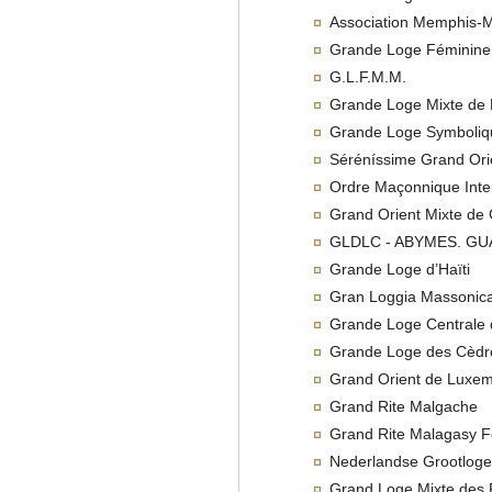
Association Memphis-M
Grande Loge Féminine
G.L.F.M.M.
Grande Loge Mixte de
Grande Loge Symbolique
Séréníssime Grand Ori
Ordre Maçonnique Inter
Grand Orient Mixte de
GLDLC - ABYMES. G
Grande Loge d’Haïti
Gran Loggia Massonica 
Grande Loge Centrale 
Grande Loge des Cèdr
Grand Orient de Luxe
Grand Rite Malgache
Grand Rite Malagasy F
Nederlandse Grootloge 
Grand Loge Mixte des 