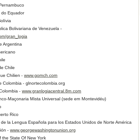
 Pernambuco
l do Equador
olívia
lica Bolivariana de Venezuela -
om/gran_logia
e Argentina
mericano
ile
e Chile
ue Chilien -
www.gomch.com
e Colombia - glnortecolombia.org
 Colombia -
www.granlogiacentral.8m.com
nco-Maçonaria Mista Universal (sede em Montevidéu)
o
erto Rico
 de la Lengua Española para los Estados Unidos de Norte América
ión -
www.georgewashingtonunion.org
the State Of New York