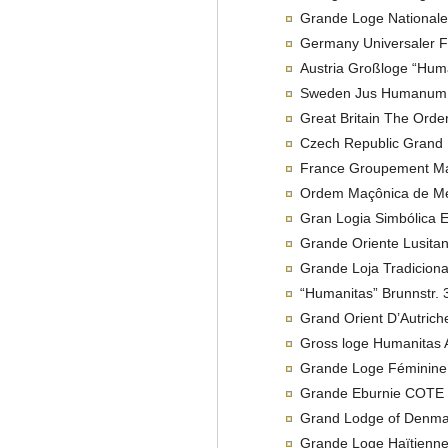
Grande Loge National
Germany Universaler F
Austria Großloge “Huma
Sweden Jus Humanum 
Great Britain The Ord
Czech Republic Grand
France Groupement Ma
Ordem Maçônica de Me
Gran Logia Simbólica 
Grande Oriente Lusita
Grande Loja Tradiciona
“Humanitas” Brunnstr.
Grand Orient D’Autrich
Gross loge Humanitas A
Grande Loge Féminine
Grande Eburnie COTE
Grand Lodge of Denma
Grande Loge Haïtienne